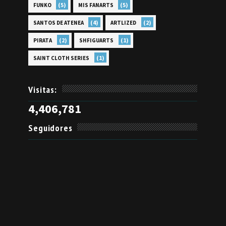
(5)
(5)
FUNKO
MIS FANARTS
(4)
(2)
SANTOS DE ATENEA
ARTLIZED
(2)
(1)
PIRATA
SHFIGUARTS
(1)
SAINT CLOTH SERIES
Visitas:
4,406,781
Seguidores