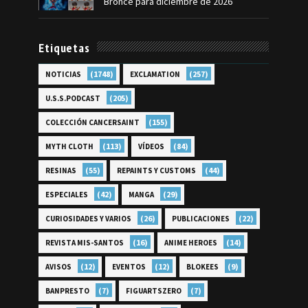
Bronce para diciembre de 2026
Etiquetas
(1748)
(257)
NOTICIAS
EXCLAMATION
(205)
U.S.S.PODCAST
(155)
COLECCIÓN CANCERSAINT
(113)
(84)
MYTH CLOTH
VÍDEOS
(55)
(44)
RESINAS
REPAINTS Y CUSTOMS
(42)
(29)
ESPECIALES
MANGA
(26)
(22)
CURIOSIDADES Y VARIOS
PUBLICACIONES
(16)
(14)
REVISTA MIS-SANTOS
ANIME HEROES
(12)
(12)
(9)
AVISOS
EVENTOS
BLOKEES
(7)
(7)
BANPRESTO
FIGUARTSZERO