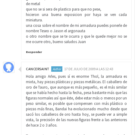
de metal
que no se si sera de plastico para que no pese,
hicieron una buena exposicion por haya se ven cada
miniatura.
una cosa sobre el nombre de mi armadura puedes ponerle de
nombre Teseo o Jason el argonauta
o otro nombre que se te ocurra y que le quede mejor no se
me ocurre otro, bueno saludos Juan
Responder
CANCERSAINT
17 DE JULIO DE 2009 A LAS 12:43
Hola amigo Arles, pues sí es enorme Thol, la armadura es
mixta, hay piezas plásticas y piezas metálicas. El caballero de
oro de Tauro, que aunque es más pequeño, es el más similar
que se había hecho hasta la fecha, pesa bastante más que las
figuras normales así que éste, debe estar más o menos por un
peso similar, es posible que compensen con más plástico o
piezas más finas, Bandai ha evolucionado mucho desde que
sacó los caballeros de oro hasta hoy, se puede ver a simple
vista, la precisión de las nuevas figuras frente a las anteriores
de hace 2 o 3 años.