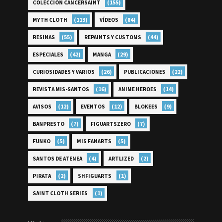
(155)
COLECCIÓN CANCERSAINT
(113)
(84)
MYTH CLOTH
VÍDEOS
(55)
(44)
RESINAS
REPAINTS Y CUSTOMS
(42)
(29)
ESPECIALES
MANGA
(26)
(22)
CURIOSIDADES Y VARIOS
PUBLICACIONES
(16)
(14)
REVISTA MIS-SANTOS
ANIME HEROES
(12)
(12)
(9)
AVISOS
EVENTOS
BLOKEES
(7)
(7)
BANPRESTO
FIGUARTSZERO
(5)
(5)
FUNKO
MIS FANARTS
(4)
(2)
SANTOS DE ATENEA
ARTLIZED
(2)
(1)
PIRATA
SHFIGUARTS
(1)
SAINT CLOTH SERIES