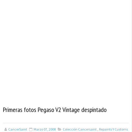
Primeras fotos Pegaso V2 Vintage despintado
CancerSaint
Marzo 07, 2008
Colección Cancersaint
,
Repaints Y Customs