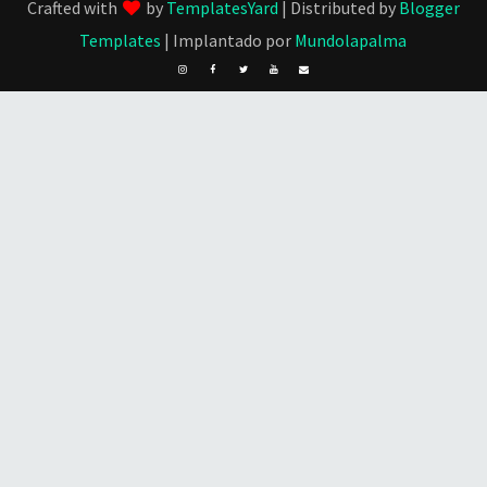
Crafted with
by
TemplatesYard
| Distributed by
Blogger
Templates
| Implantado por
Mundolapalma