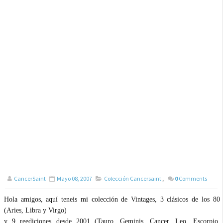
CancerSaint
Mayo 08, 2007
Colección Cancersaint
,
0
Comments
Hola amigos, aquí teneis mi colección de Vintages, 3 clásicos de los 80
(Aries, Libra y Virgo)
y 9 reediciones desde 2001 (Tauro, Geminis, Cancer, Leo, Escorpio,