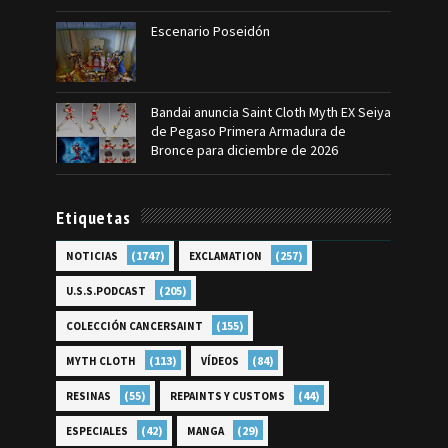
Escenario Poseidón
Bandai anuncia Saint Cloth Myth EX Seiya
de Pegaso Primera Armadura de
Bronce para diciembre de 2026
Etiquetas
(1747)
(257)
NOTICIAS
EXCLAMATION
(205)
U.S.S.PODCAST
(155)
COLECCIÓN CANCERSAINT
(113)
(84)
MYTH CLOTH
VÍDEOS
(55)
(44)
RESINAS
REPAINTS Y CUSTOMS
(42)
(29)
ESPECIALES
MANGA