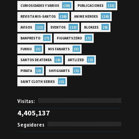
(26)
(22)
CURIOSIDADES Y VARIOS
PUBLICACIONES
(16)
(14)
REVISTA MIS-SANTOS
ANIME HEROES
(12)
(12)
(9)
AVISOS
EVENTOS
BLOKEES
(7)
(7)
BANPRESTO
FIGUARTSZERO
(5)
(5)
FUNKO
MIS FANARTS
(4)
(2)
SANTOS DE ATENEA
ARTLIZED
(2)
(1)
PIRATA
SHFIGUARTS
(1)
SAINT CLOTH SERIES
Visitas:
4,405,137
Seguidores