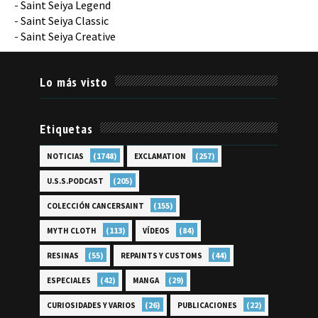
-
Saint Seiya Legend
-
Saint Seiya Classic
-
Saint Seiya Creative
Lo más visto
Etiquetas
(1748)
(257)
NOTICIAS
EXCLAMATION
(205)
U.S.S.PODCAST
(155)
COLECCIÓN CANCERSAINT
(113)
(84)
MYTH CLOTH
VÍDEOS
(55)
(44)
RESINAS
REPAINTS Y CUSTOMS
(42)
(29)
ESPECIALES
MANGA
(26)
(22)
CURIOSIDADES Y VARIOS
PUBLICACIONES