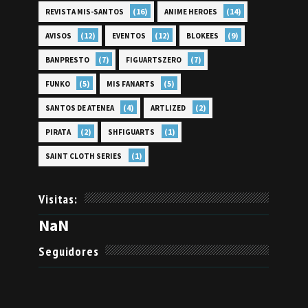
(16)
(14)
REVISTA MIS-SANTOS
ANIME HEROES
(12)
(12)
(9)
AVISOS
EVENTOS
BLOKEES
(7)
(7)
BANPRESTO
FIGUARTSZERO
(5)
(5)
FUNKO
MIS FANARTS
(4)
(2)
SANTOS DE ATENEA
ARTLIZED
(2)
(1)
PIRATA
SHFIGUARTS
(1)
SAINT CLOTH SERIES
Visitas:
NaN
Seguidores