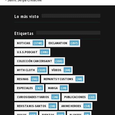
Lo más visto
Etiquetas
(1748)
(257)
NOTICIAS
EXCLAMATION
(205)
U.S.S.PODCAST
(155)
COLECCIÓN CANCERSAINT
(113)
(84)
MYTH CLOTH
VÍDEOS
(55)
(44)
RESINAS
REPAINTS Y CUSTOMS
(42)
(29)
ESPECIALES
MANGA
(26)
(22)
CURIOSIDADES Y VARIOS
PUBLICACIONES
(16)
(14)
REVISTA MIS-SANTOS
ANIME HEROES
(12)
(12)
(9)