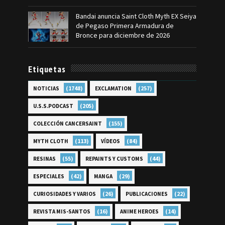
Bandai anuncia Saint Cloth Myth EX Seiya
de Pegaso Primera Armadura de
Bronce para diciembre de 2026
Etiquetas
(1748)
(257)
NOTICIAS
EXCLAMATION
(205)
U.S.S.PODCAST
(155)
COLECCIÓN CANCERSAINT
(113)
(84)
MYTH CLOTH
VÍDEOS
(55)
(44)
RESINAS
REPAINTS Y CUSTOMS
(42)
(29)
ESPECIALES
MANGA
(26)
(22)
CURIOSIDADES Y VARIOS
PUBLICACIONES
(16)
(14)
REVISTA MIS-SANTOS
ANIME HEROES