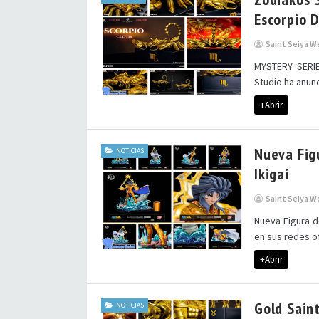
Escorpio 
Saint Seiya W
MYSTERY SERIE
Studio ha anunc
+Abrir
Nueva Fig
NOTICIAS
Ikigai
Saint Seiya W
Nueva Figura d
en sus redes of
+Abrir
Gold Saint
NOTICIAS