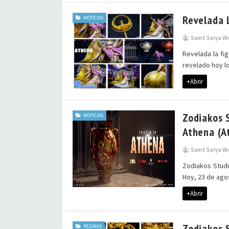
Revelada 
NOTICIAS
Saint Seiya W
Revelada la fi
revelado hoy lo
+Abrir
Zodiakos 
NOTICIAS
Athena (A
Saint Seiya W
Zodiakos Studi
Hoy, 23 de agos
+Abrir
Zodiakos 
RESINAS