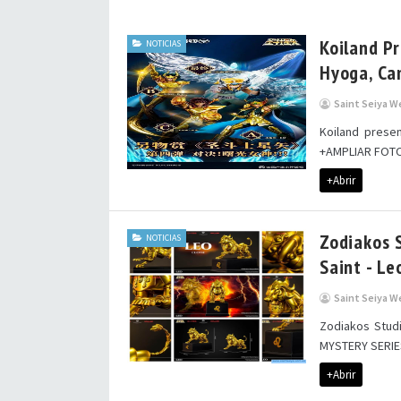
Koiland Pr
NOTICIAS
Hyoga, Ca
Saint Seiya W
Koiland presen
+AMPLIAR FOTOS
+Abrir
Zodiakos 
NOTICIAS
Saint - L
Saint Seiya W
Zodiakos Studi
MYSTERY SERIES
+Abrir