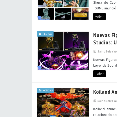
Shura de Capr
TSUME anunció 
+Abrir
Nuevas Fi
RESINAS
Studios: 
Saint Seiya W
Nuevas Figuras
Leyenda Zodiak
+Abrir
Koiland A
NOTICIAS
Saint Seiya W
Koiland anunc
relacionado con