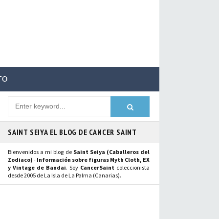
TO
SAINT SEIYA EL BLOG DE CANCER SAINT
Bienvenidos a mi blog de
Saint Seiya (Caballeros del
Zodiaco)
-
Información sobre figuras Myth Cloth, EX
y Vintage de Bandai
. Soy
CancerSaint
coleccionista
desde 2005 de La Isla de La Palma (Canarias).