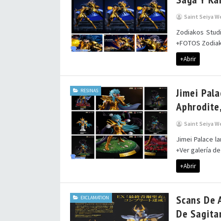
Saint Seiya W
Zodiakos Stud
+FOTOS Zodiako
+Abrir
Jimei Pala
RESINAS
Aphrodite
Saint Seiya W
Jimei Palace la
+Ver galería de
+Abrir
Scans De A
EXCLAMATION
De Sagita