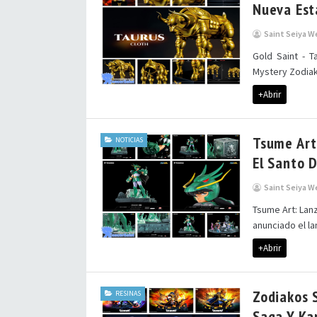
Nueva Est
Saint Seiya W
Gold Saint - T
Mystery Zodiako
+Abrir
Tsume Art
NOTICIAS
El Santo 
Saint Seiya W
Tsume Art: Lan
anunciado el la
+Abrir
Zodiakos 
RESINAS
Saga Y Ka