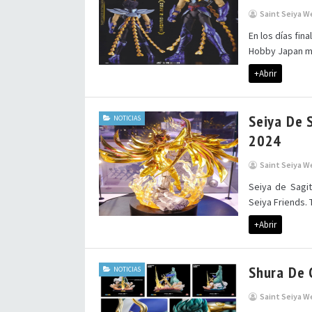
Saint Seiya W
En los días fin
Hobby Japan mos
+Abrir
Seiya De 
NOTICIAS
2024
Saint Seiya W
Seiya de Sagit
Seiya Friends. 
+Abrir
Shura De 
NOTICIAS
Saint Seiya W