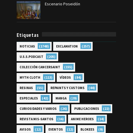
Escenario Poseidón
Etiquetas
(1748)
(257)
NOTICIAS
EXCLAMATION
(205)
U.S.S.PODCAST
(155)
COLECCIÓN CANCERSAINT
(113)
(84)
MYTH CLOTH
VÍDEOS
(55)
(44)
RESINAS
REPAINTS Y CUSTOMS
(42)
(29)
ESPECIALES
MANGA
(26)
(22)
CURIOSIDADES Y VARIOS
PUBLICACIONES
(16)
(14)
REVISTA MIS-SANTOS
ANIME HEROES
(12)
(12)
(9)
AVISOS
EVENTOS
BLOKEES