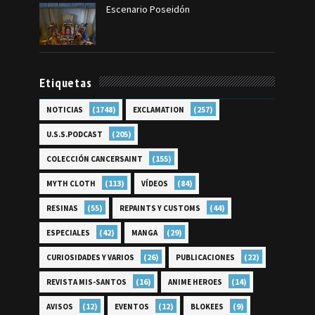
Escenario Poseidón
Etiquetas
(1748)
(257)
NOTICIAS
EXCLAMATION
(205)
U.S.S.PODCAST
(155)
COLECCIÓN CANCERSAINT
(113)
(84)
MYTH CLOTH
VÍDEOS
(55)
(44)
RESINAS
REPAINTS Y CUSTOMS
(42)
(29)
ESPECIALES
MANGA
(26)
(22)
CURIOSIDADES Y VARIOS
PUBLICACIONES
(16)
(14)
REVISTA MIS-SANTOS
ANIME HEROES
(12)
(12)
(9)
AVISOS
EVENTOS
BLOKEES