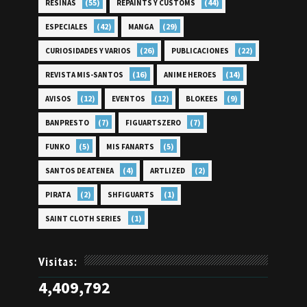
(55)
(44)
RESINAS
REPAINTS Y CUSTOMS
(42)
(29)
ESPECIALES
MANGA
(26)
(22)
CURIOSIDADES Y VARIOS
PUBLICACIONES
(16)
(14)
REVISTA MIS-SANTOS
ANIME HEROES
(12)
(12)
(9)
AVISOS
EVENTOS
BLOKEES
(7)
(7)
BANPRESTO
FIGUARTSZERO
(5)
(5)
FUNKO
MIS FANARTS
(4)
(2)
SANTOS DE ATENEA
ARTLIZED
(2)
(1)
PIRATA
SHFIGUARTS
(1)
SAINT CLOTH SERIES
Visitas:
4,409,792