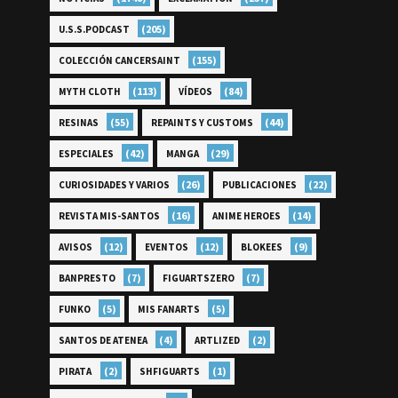
(205)
U.S.S.PODCAST
(155)
COLECCIÓN CANCERSAINT
(113)
(84)
MYTH CLOTH
VÍDEOS
(55)
(44)
RESINAS
REPAINTS Y CUSTOMS
(42)
(29)
ESPECIALES
MANGA
(26)
(22)
CURIOSIDADES Y VARIOS
PUBLICACIONES
(16)
(14)
REVISTA MIS-SANTOS
ANIME HEROES
(12)
(12)
(9)
AVISOS
EVENTOS
BLOKEES
(7)
(7)
BANPRESTO
FIGUARTSZERO
(5)
(5)
FUNKO
MIS FANARTS
(4)
(2)
SANTOS DE ATENEA
ARTLIZED
(2)
(1)
PIRATA
SHFIGUARTS