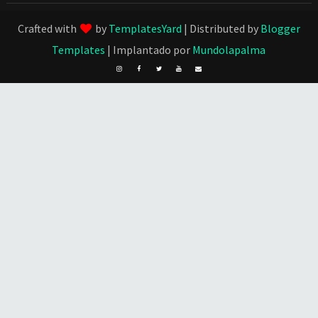
Crafted with
by
TemplatesYard
| Distributed by
Blogger
Templates
| Implantado por
Mundolapalma